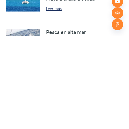
Leer más
Pesca en alta mar
Leer más
Escapada Cultural
Leer más
Lagunas Azules
Leer más