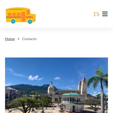
ES
EN
DE
Home
Contacto
ES
FR
NL