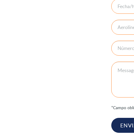
*Campo obli
ENV