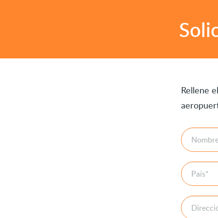
Soli
Rellene e
aeropuer