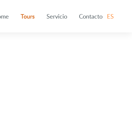
ome
Tours
Servicio
Contacto
ES
EN
DE
ES
FR
NL