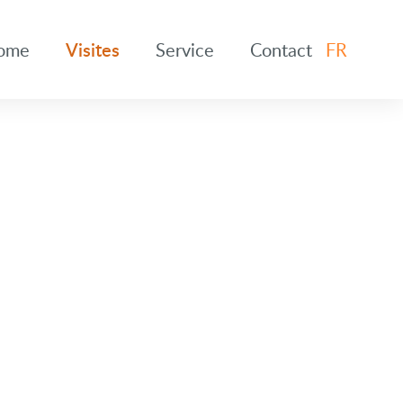
ome
Visites
Service
Contact
FR
EN
DE
ES
FR
NL