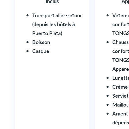
Inclus
Ap
Transport aller-retour
Vêtem
(depuis les hôtels à
confor
Puerto Plata)
TONGS
Boisson
Chauss
Casque
confor
TONGS
Appare
Lunette
Crème 
Serviet
Maillot
Argent 
dépens