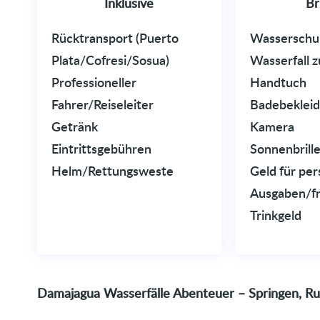
Inklusive
Br
Rücktransport (Puerto
Wasserschu
Plata/Cofresi/Sosua)
Wasserfall z
Professioneller
Handtuch
Fahrer/Reiseleiter
Badebeklei
Getränk
Kamera
Eintrittsgebühren
Sonnenbrill
Helm/Rettungsweste
Geld für per
Ausgaben/fre
Trinkgeld
Damajagua Wasserfälle Abenteuer – Springen, Ru